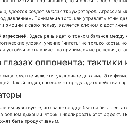
 понять мотивы противников, но и освоить собственны
ью, кроется секрет многих триумфаторов.
Агрессивный
д давлением. Понимание того, как управлять этим дав
эти эмоции в свою пользу, является ключом к достижен
й агрессией
. Здесь речь идет о тонком балансе между
огические уловки, умение “читать” не только карты, н
кая устойчивость влияет на принимаемые решения, ст
в глазах оппонента: тактики
 лица, сжатые челюсти, учащенное дыхание. Эти физи
ий. Такой подход позволяет предугадать действия пр
аторы
сли вы чувствуете, что ваше сердце бьется быстрее, 
а ровном дыхании, чтобы нивелировать этот эффект. П
 может быть продуктивным.