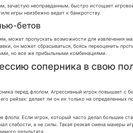
м, зачастую неоправданным, быстро истощает игровой
иле игры неизбежно ведет к банкротству.
лью-бетов
ям, может пропускать возможности для извлечения м
тавки, он может сбрасываться, боясь переоценить прот
быми, но все же прибыльными комбинациями.
ессию соперника в свою пол
рника перед флопом. Агрессивный игрок повышает с б
го рейзах: делает ли он их только на определенных по
е флопа. Если игрок, который часто делал большие ста
нал слабости, а не силы. Такая резкая смена манеры иг
аемого результата.