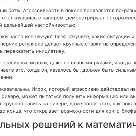
ваши
беты
. Агрессивность в покере проявляется по-раз
е, столкнувшись с напором, демонстрируют
осторожно
й дальнейшей настойчивостью.
оки часто используют блеф. Изучите, какие ситуации и
соперник регулярно делает крупные ставки на определе
ь перехватить инициативу.
Агрессивные игроки, даже со слабыми руками, иногда 
чаете это, когда он, казалось бы, должен быть сильным
ений.
казательны. Игрок, который агрессивно действовал на
а ривере, может пытаться получить информацию или выт
 крупно ставить на ривере, даже после того, как пока
до конца, что открывает возможности для контр-блефа
льных решений к математич